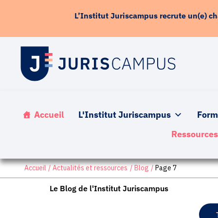
contenu
Aller
principal
L’Institut Juriscampus recrute un(e) c
au
contenu
Accueil
L'Institut Juriscampus
Form
Ressource
Accueil
Actualités et ressources
Blog
Page 7
Le Blog de l'Institut Juriscampus