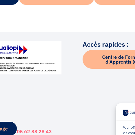
Accès rapides :
Centre de For
d'Apprentis 
Pour of
sage
05 62 88 28 43
les coo