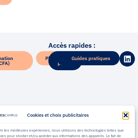
Accès rapides :
L
mation
Plateforme Alumni
Kit
Blog
Guides pratiques
i
(CFA)
presse
n
k
e
d
i
n
Cookies et choix publicitaires
frir les meilleures expériences, nous utilisons des technologies telles que
kies pour stocker et/ou accéder aux informations des appareils. Le fait de