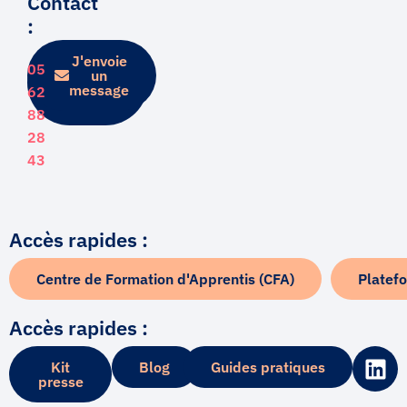
Contact
:
J'envoie
Je
05
prends
un
rendez-
message
62
vous
88
28
43
Accès rapides :
Centre de Formation d'Apprentis (CFA)
Platef
Accès rapides :
L
Kit
Blog
Guides pratiques
i
presse
n