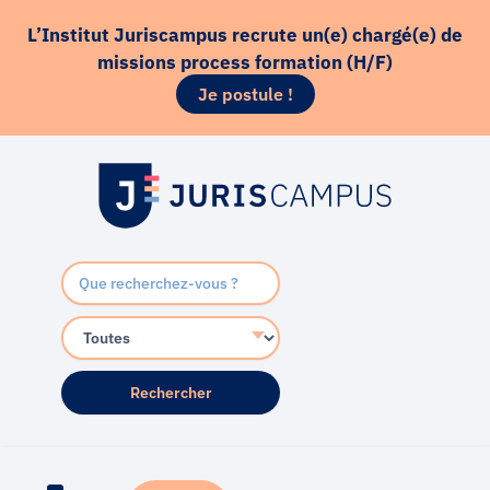
Aller
principal
L’Institut Juriscampus recrute un(e) chargé(e) de
au
missions process formation (H/F)
contenu
Je postule !