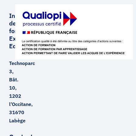
Institut
de
formation
Executive
Education
Technoparc
3,
Bât.
10,
1202
l’Occitane,
31670
Labège