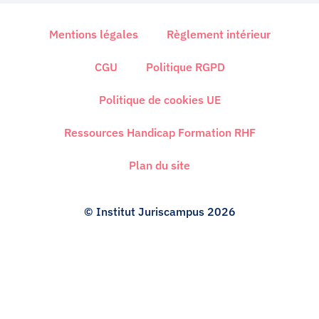
k
e
Mentions légales
Règlement intérieur
d
i
CGU
Politique RGPD
n
Politique de cookies UE
Ressources Handicap Formation RHF
Plan du site
© Institut Juriscampus 2026