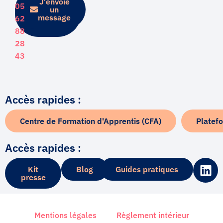
J'envoie
Je
05
prends
un
rendez-
message
62
vous
88
28
43
Accès rapides :
Centre de Formation d'Apprentis (CFA)
Platef
Accès rapides :
L
Kit
Blog
Guides pratiques
i
presse
n
k
e
Mentions légales
Règlement intérieur