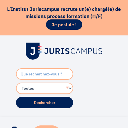
Aller
principal
L’Institut Juriscampus recrute un(e) chargé(e) de
au
missions process formation (H/F)
contenu
Je postule !