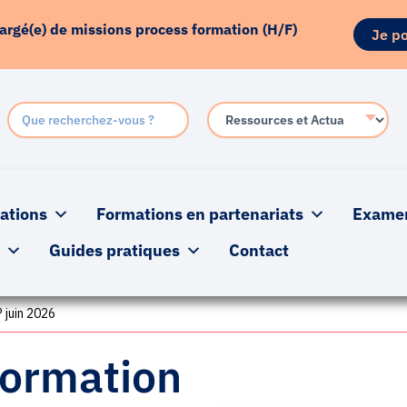
hargé(e) de missions process formation (H/F)
Je po
ations
Formations en partenariats
Examens
s
Guides pratiques
Contact
 juin 2026
formation