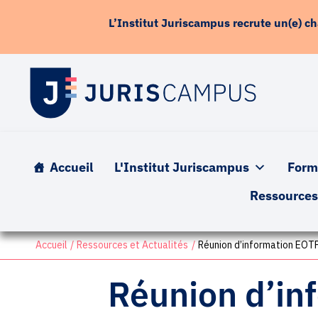
contenu
Aller
principal
L’Institut Juriscampus recrute un(e) c
au
contenu
Accueil
L'Institut Juriscampus
Form
Ressource
Accueil
Ressources et Actualités
Réunion d’information EOTP
Réunion d’in