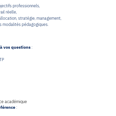
ectifs professionnels,
il réelle,
 allocation, stratégie, management,
 les modalités pédagogiques.
à vos questions
:
OTP
ence académique
éférence
: