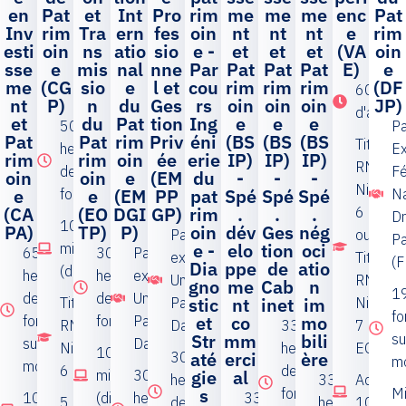
en
Pat
et
Int
Pro
rim
me
me
me
enc
Pat
Inv
rim
Tra
ern
fes
oin
nt
nt
nt
e
rim
esti
oin
ns
atio
sio
e -
et
et
et
(VA
oin
sse
e
mis
nal
nne
Par
Pat
Pat
Pat
E)
e
me
(CG
sio
e
l et
cou
rim
rim
rim
(DF
60 heur
nt
P)
n
du
Ges
rs
oin
oin
oin
JP)
d'acco
et
du
Pat
tion
Ing
e
e
e
500
Pa
Pat
Pat
rim
Priv
éni
(BS
(BS
(BS
Titre
heures
Ex
rim
rim
oin
ée
erie
IP)
IP)
IP)
RNCP
de
Fé
oin
oin
e
(EM
du
-
-
-
Niveau
e
e
(EM
PP
pat
Spé
Spé
Spé
formation
Na
(CA
(EO
DGI
GP)
rim
.
.
.
6 CGP
Dr
100% à distance ou
PA)
TP)
P)
oin
dév
Ges
nég
Partenariat
ou
Pa
e -
elo
tion
oci
mixte
65
300
Partenariat
exclusif :
Titre
(
Dia
ppe
de
atio
(distance/présentiel)
heures
heures
exclusif :
Université
RNCP
gno
me
Cab
n
1
de
de
Université
stic
nt
inet
im
Titre
Paris
Niveau
fo
et
co
mo
formation
formation
Paris
RNCP
Dauphine
330
7
Str
mm
bili
su
sur 3
Dauphine
Niveau
heures
EOTP
100% à distance ou
até
erci
ère
300
m
mois
6
de
gie
al
mixte
300
heures
330
Accomp
s
formation
Mi
100% à
(distance/présentiel)
heures
330
5
de
heures
100 % e