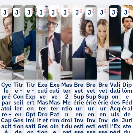
Cyc
Titr
Titr
Exe
Exe
Mas
Bre
Bre
Bre
Vali
Dip
le
e -
e -
cuti
cuti
ter
vet
vet
vet
dati
lôm
pré
Con
Exp
ve
ve
2
Sup
Sup
Sup
on
e
par
seil
ert
Mas
Mas
Me
érie
érie
érie
des
Féd
atoi
ler
en
ter
ter
ntio
ur
ur
ur
Acq
éral
re -
en
Opt
Dro
Pat
n
en
en
en
uis
de
Cap
Ges
imi
it et
rim
droi
Inv
Inv
Inv
de
Juri
acit
tion
sati
Ges
oin
t du
esti
esti
esti
l'Ex
ste
é
de
on
tion
e
pat
sse
sse
sse
péri
du