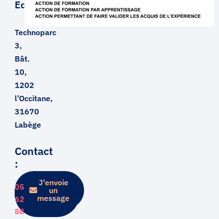
Education
Technoparc
3,
Bât.
10,
1202
l’Occitane,
31670
Labège
Contact
:
J'envoie
Je
05
prends
un
rendez-
message
62
vous
88