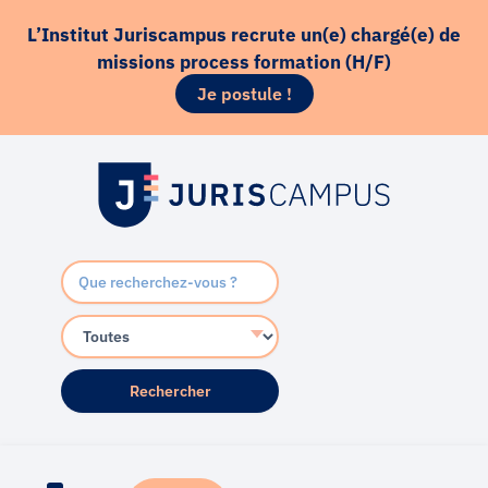
Aller
principal
L’Institut Juriscampus recrute un(e) chargé(e) de
au
missions process formation (H/F)
contenu
Je postule !