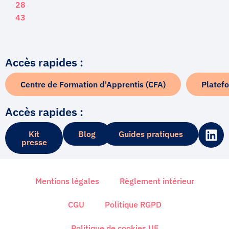
28
43
Accès rapides :
Centre de Formation d'Apprentis (CFA)
Platef
Accès rapides :
L
Kit
Blog
Guides pratiques
i
presse
n
k
e
Mentions légales
Règlement intérieur
d
i
CGU
Politique RGPD
n
Politique de cookies UE