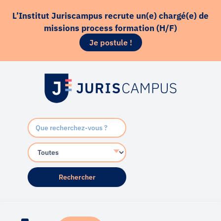
Aller
principal
L’Institut Juriscampus recrute un(e) chargé(e) de
au
missions process formation (H/F)
contenu
Je postule !