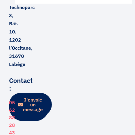
Technoparc
3,
Bât.
10,
1202
l’Occitane,
31670
Labège
Contact
:
J'envoie
Je
05
prends
un
rendez-
message
62
vous
88
28
43