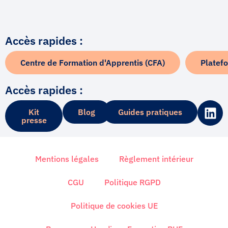
Accès rapides :
Centre de Formation d'Apprentis (CFA)
Platef
Accès rapides :
L
Kit
Blog
Guides pratiques
i
presse
n
k
e
Mentions légales
Règlement intérieur
d
i
CGU
Politique RGPD
n
Politique de cookies UE