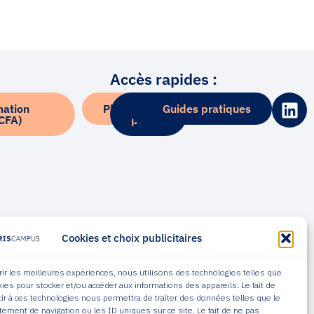
Accès rapides :
L
mation
Plateforme Alumni
Kit
Blog
Guides pratiques
i
(CFA)
presse
n
k
e
d
i
n
Cookies et choix publicitaires
frir les meilleures expériences, nous utilisons des technologies telles que
kies pour stocker et/ou accéder aux informations des appareils. Le fait de
ir à ces technologies nous permettra de traiter des données telles que le
ement de navigation ou les ID uniques sur ce site. Le fait de ne pas