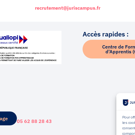
recrutement@juriscampus.fr
Accès rapides :
Centre de For
d'Apprentis 
Pour of
sage
05 62 88 28 43
les coo
consent
comport