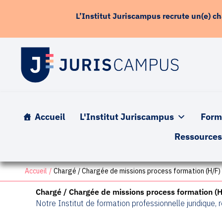
contenu
Aller
principal
L’Institut Juriscampus recrute un(e) c
au
contenu
Accueil
L'Institut Juriscampus
Form
Ressource
Accueil
Chargé / Chargée de missions process formation (H/F)
Chargé / Chargée de missions process formation (H
Notre Institut de formation professionnelle juridique,