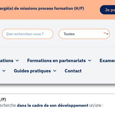
hargé(e) de missions process formation (H/F)
Je po
ations
Formations en partenariats
Examens
s
Guides pratiques
Contact
/F)
 recherche
dans le cadre de son développement
un/une :