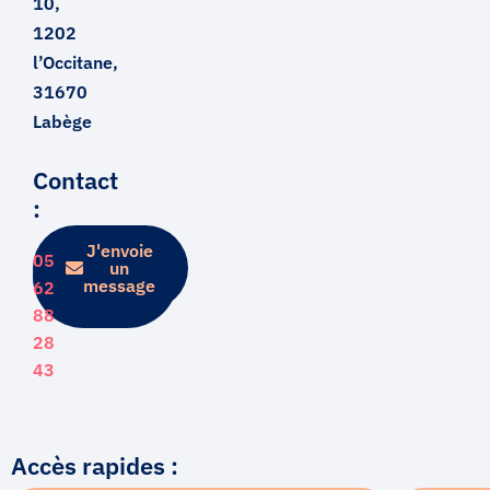
10,
1202
l’Occitane,
31670
Labège
Contact
:
J'envoie
Je
05
prends
un
rendez-
message
62
vous
88
28
43
Accès rapides :