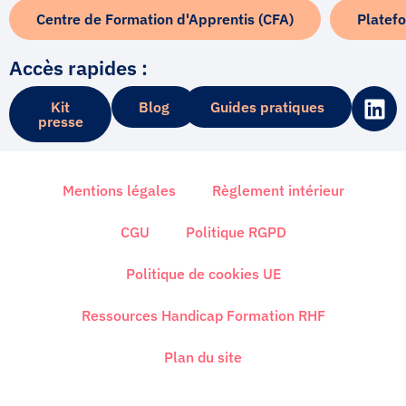
Centre de Formation d'Apprentis (CFA)
Platef
Accès rapides :
L
Kit
Blog
Guides pratiques
i
presse
n
k
e
Mentions légales
Règlement intérieur
d
i
CGU
Politique RGPD
n
Politique de cookies UE
Ressources Handicap Formation RHF
Plan du site