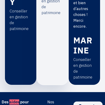
Y
en gestion
et bien
de
d’autres
Conseiller
patrimoine
choses !
en gestion
Merci
de
encore.
patrimoine
MAR
INE
Conseiller
en gestion
de
patrimoine
Des
aides
pour
Nos