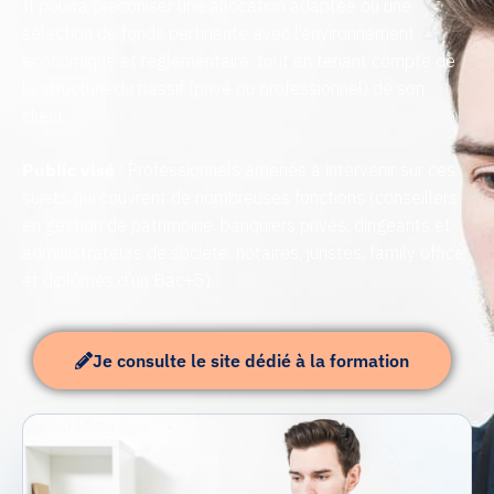
Il pourra préconiser une allocation adaptée ou une
sélection de fonds pertinente avec l’environnement
économique et réglementaire, tout en tenant compte de
la structure du passif (privé ou professionnel) de son
client.
Public visé
: Professionnels amenés à intervenir sur ces
sujets qui couvrent de nombreuses fonctions (conseillers
en gestion de patrimoine, banquiers privés, dirigeants et
administrateurs de société, notaires, juristes, family office
et diplômés d’un Bac+5)
Je consulte le site dédié à la formation