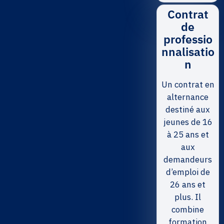
Contrat
de
professio
nnalisatio
n
Un contrat en
alternance
destiné aux
jeunes de 16
à 25 ans et
aux
demandeurs
d’emploi de
26 ans et
plus. Il
combine
formation