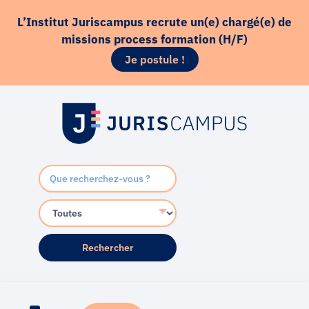
Aller
principal
L’Institut Juriscampus recrute un(e) chargé(e) de
au
missions process formation (H/F)
contenu
Je postule !