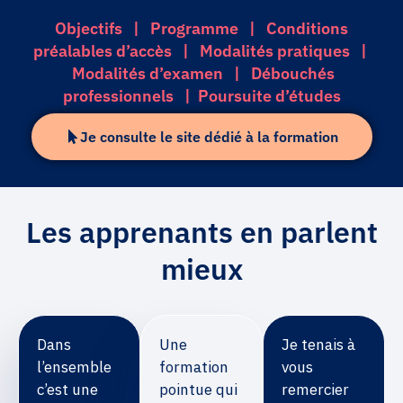
Objectifs | Programme | Conditions
préalables d’accès | Modalités pratiques |
Modalités d’examen | Débouchés
professionnels | Poursuite d’études
Je consulte le site dédié à la formation
Les apprenants en parlent
mieux
Dans
Une
Je tenais à
l’ensemble
formation
vous
c’est une
pointue qui
remercier