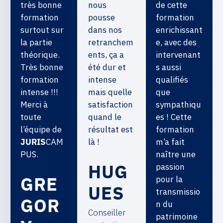
très bonne
nous
de cette
formation
pousse
formation
surtout sur
dans nos
enrichissant
la partie
retranchem
e, avec des
théorique.
ents, ça a
intervenant
Très bonne
été dur et
s aussi
formation
intense
qualifiés
intense !!!
mais quelle
que
Merci à
satisfaction
sympathiqu
toute
quand le
es ! Cette
l’équipe de
résultat est
formation
JURIS
CAM
là !
m’a fait
PUS.
naître une
HUG
passion
GRE
pour la
UES
transmissio
GOR
n du
Conseiller
patrimoine