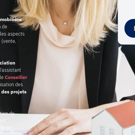
mmobilière
n de
 les aspects
 (vente,
ciation
 l’assistant
 le
Conseiller
isation des
e des projets
tion de
ent
rié en