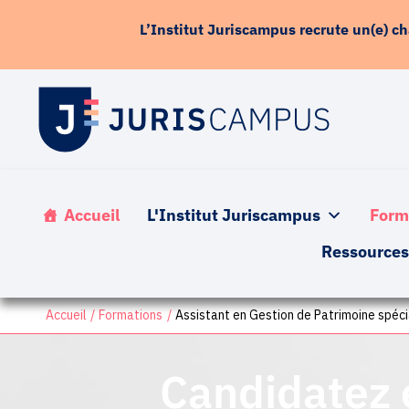
contenu
Aller
principal
L’Institut Juriscampus recrute un(e) c
au
contenu
Accueil
L'Institut Juriscampus
Form
Ressource
Accueil
Formations
Assistant en Gestion de Patrimoine spéci
Candidatez 