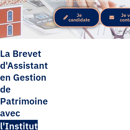
reconversion professionnelle…
Je
Je 
candidate
cont
La Brevet
d'Assistant
en Gestion
de
Patrimoine
avec
l'Institut