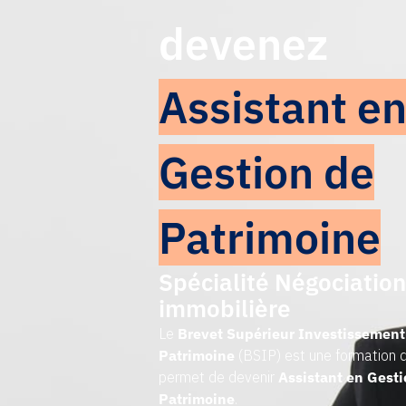
devenez
Assistant e
Gestion de
Patrimoine
Spécialité Négociatio
immobilière
Le
Brevet Supérieur Investissement
Patrimoine
(BSIP) est une formation q
permet de devenir
Assistant en Gest
Patrimoine
.