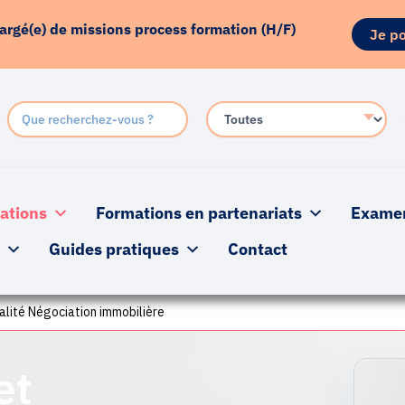
hargé(e) de missions process formation (H/F)
Je po
ations
Formations en partenariats
Examens
s
Guides pratiques
Contact
alité Négociation immobilière
et