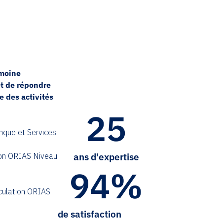
imoine
et de répondre
e des activités
25
nque et Services
ans d'expertise
ion ORIAS Niveau
94
%
culation ORIAS
de satisfaction