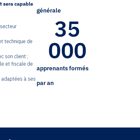
nt sera capable
générale
35
u secteur
000
 et technique de
 son client ;
le et fiscale de
apprenants formés
s adaptées à ses
par an