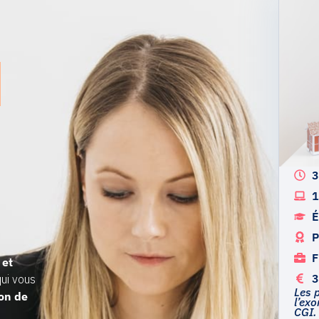
n
3
1
n
É
P
F
 et
3
ui vous
Les 
ion de
l’exo
CGI.