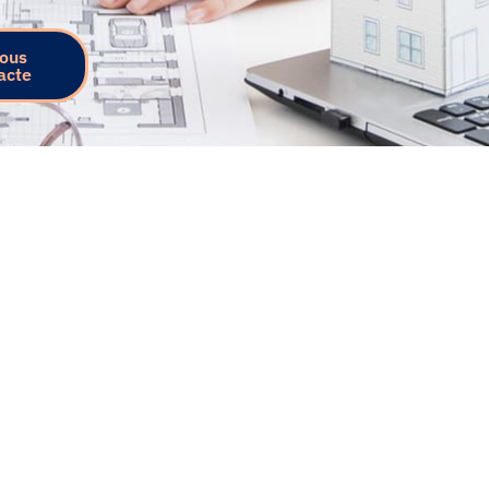
vous
acte