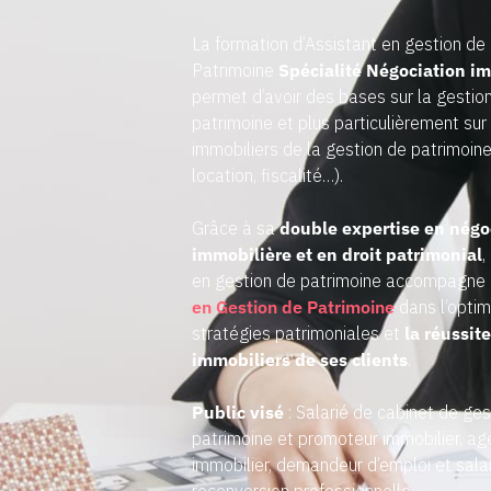
La formation d’Assistant en gestion de
Patrimoine
Spécialité Négociation i
permet d’avoir des bases sur la gestio
patrimoine et plus particulièrement sur
immobiliers de la gestion de patrimoine
location, fiscalité…).
Grâce à sa
double expertise en négo
immobilière et en droit patrimonial
,
en gestion de patrimoine accompagne
en Gestion de Patrimoine
dans l’optim
stratégies patrimoniales et
la réussit
immobiliers de ses clients
.
Public visé
: Salarié de cabinet de ges
patrimoine et promoteur immobilier, ag
immobilier, demandeur d’emploi et sala